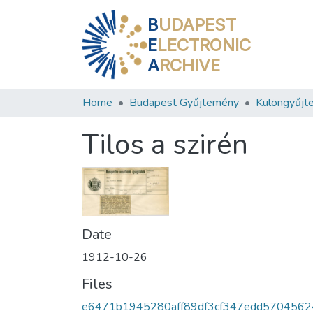
B
UDAPEST
E
LECTRONIC
A
RCHIVE
Home
Budapest Gyűjtemény
Különgyűjt
Tilos a szirén
Date
1912-10-26
Files
e6471b1945280aff89df3cf347edd5704562