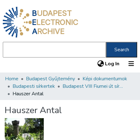
B
UDAPEST
E
LECTRONIC
A
RCHIVE
Search
(current
Log In
Home
Budapest Gyűjtemény
Képi dokumentumok
Communities & Collections
Budapesti sírkertek
Budapest VIII Fiumei út sírkert 2. rész
All of DSpace
Hauszer Antal
Statistics
Hauszer Antal
About us