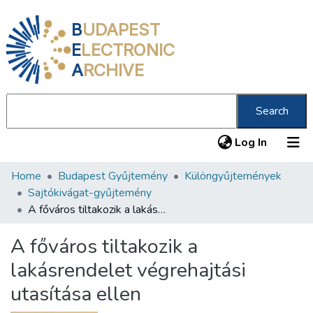
B
UDAPEST
E
LECTRONIC
A
RCHIVE
Search
(current
Log In
Home
Budapest Gyűjtemény
Különgyűjtemények
Communities & Collections
Sajtókivágat-gyűjtemény
All of DSpace
A főváros tiltakozik a lakásrendelet végrehajtási utasítása ellen
Statistics
A főváros tiltakozik a
About us
lakásrendelet végrehajtási
utasítása ellen