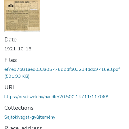
Date
1921-10-15
Files
ef7e97b81aed033a0577688dfb03234ddd9716e3.pdf
(591.93 KB)
URI
https://bea.fszek.hu/handle/20.500.14711/117068
Collections
Sajtókivágat-gyűjtemény
Place, address