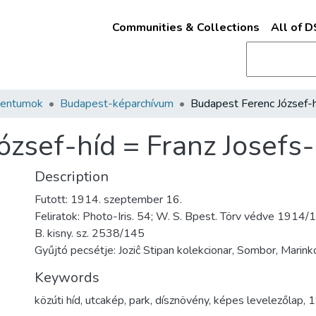
Communities & Collections
All of 
mentumok
Budapest-képarchívum
ózsef-híd = Franz Josefs
Description
Futott: 1914. szeptember 16.
Feliratok: Photo-Iris. 54; W. S. Bpest. Törv védve 1914/
B. kisny. sz. 2538/145
Gyűjtó pecsétje: Joziĉ Stipan kolekcionar, Sombor, Marink
Keywords
közúti híd
,
utcakép
,
park
,
dísznövény
,
képes levelezőlap
,
1