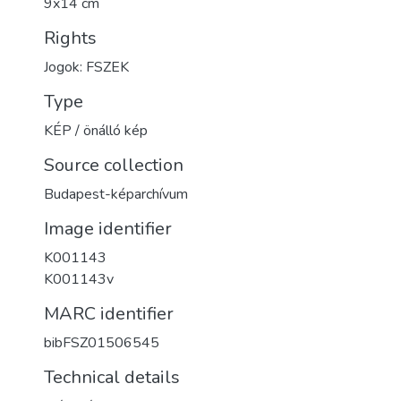
9x14 cm
Rights
Jogok: FSZEK
Type
KÉP / önálló kép
Source collection
Budapest-képarchívum
Image identifier
K001143
K001143v
MARC identifier
bibFSZ01506545
Technical details