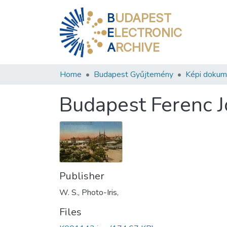
B
UDAPEST
E
LECTRONIC
A
RCHIVE
Home
Budapest Gyűjtemény
Képi doku
Budapest Ferenc J
Publisher
W. S., Photo-Iris,
Files