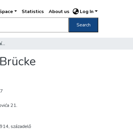
DSpace
Statistics
About us
Log In
Search
Budapest Ferenc József-híd = Franz Josefs-Brücke
-Brücke
17
ovića 21.
914
,
századelő