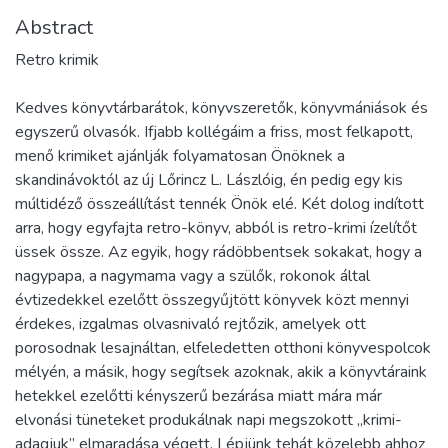
Abstract
Retro krimik
Kedves könyvtárbarátok, könyvszeretők, könyvmániások és
egyszerű olvasók. Ifjabb kollégáim a friss, most felkapott,
menő krimiket ajánlják folyamatosan Önöknek a
skandinávoktól az új Lőrincz L. Lászlóig, én pedig egy kis
múltidéző összeállítást tennék Önök elé. Két dolog indított
arra, hogy egyfajta retro-könyv, abból is retro-krimi ízelítőt
üssek össze. Az egyik, hogy rádöbbentsek sokakat, hogy a
nagypapa, a nagymama vagy a szülők, rokonok által
évtizedekkel ezelőtt összegyűjtött könyvek közt mennyi
érdekes, izgalmas olvasnivaló rejtőzik, amelyek ott
porosodnak lesajnáltan, elfeledetten otthoni könyvespolcok
mélyén, a másik, hogy segítsek azoknak, akik a könyvtáraink
hetekkel ezelőtti kényszerű bezárása miatt mára már
elvonási tüneteket produkálnak napi megszokott „krimi-
adagjuk” elmaradása végett. Lépjünk tehát közelebb ahhoz