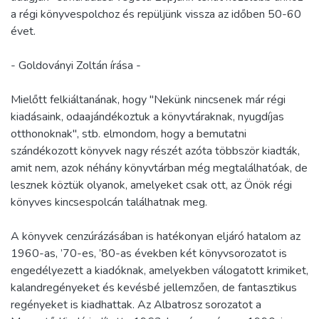
a régi könyvespolchoz és repüljünk vissza az időben 50-60
évet.
- Goldoványi Zoltán írása -
Mielőtt felkiáltanának, hogy "Nekünk nincsenek már régi
kiadásaink, odaajándékoztuk a könyvtáraknak, nyugdíjas
otthonoknak", stb. elmondom, hogy a bemutatni
szándékozott könyvek nagy részét azóta többször kiadták,
amit nem, azok néhány könyvtárban még megtalálhatóak, de
lesznek köztük olyanok, amelyeket csak ott, az Önök régi
könyves kincsespolcán találhatnak meg.
A könyvek cenzúrázásában is hatékonyan eljáró hatalom az
1960-as, ’70-es, ’80-as években két könyvsorozatot is
engedélyezett a kiadóknak, amelyekben válogatott krimiket,
kalandregényeket és kevésbé jellemzően, de fantasztikus
regényeket is kiadhattak. Az Albatrosz sorozatot a