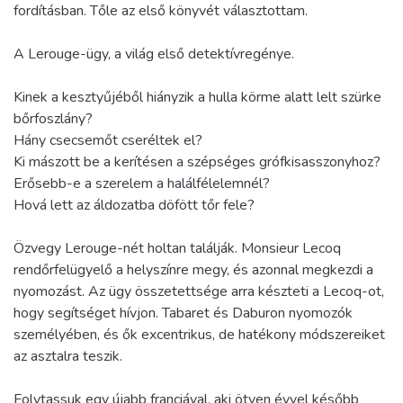
fordításban. Tőle az első könyvét választottam.
A Lerouge-ügy, a világ első detektívregénye.
Kinek a kesztyűjéből hiányzik a hulla körme alatt lelt szürke
bőrfoszlány?
Hány csecsemőt cseréltek el?
Ki mászott be a kerítésen a szépséges grófkisasszonyhoz?
Erősebb-e a szerelem a halálfélelemnél?
Hová lett az áldozatba döfött tőr fele?
Özvegy Lerouge-nét holtan találják. Monsieur Lecoq
rendőrfelügyelő a helyszínre megy, és azonnal megkezdi a
nyomozást. Az ügy összetettsége arra készteti a Lecoq-ot,
hogy segítséget hívjon. Tabaret és Daburon nyomozók
személyében, és ők excentrikus, de hatékony módszereiket
az asztalra teszik.
Folytassuk egy újabb franciával, aki ötven évvel később