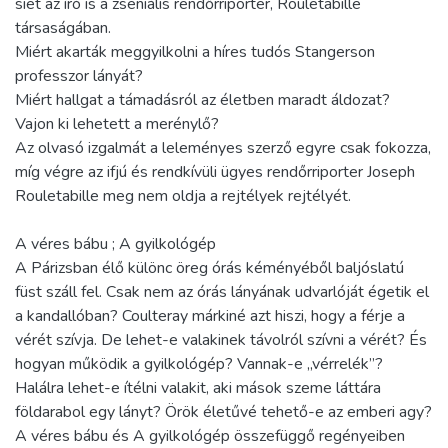
siet az író is a zseniális rendőrriporter, Rouletabille
társaságában.
Miért akarták meggyilkolni a híres tudós Stangerson
professzor lányát?
Miért hallgat a támadásról az életben maradt áldozat?
Vajon ki lehetett a merénylő?
Az olvasó izgalmát a leleményes szerző egyre csak fokozza,
míg végre az ifjú és rendkívüli ügyes rendőrriporter Joseph
Rouletabille meg nem oldja a rejtélyek rejtélyét.
A véres bábu ; A gyilkológép
A Párizsban élő különc öreg órás kéményéből baljóslatú
füst száll fel. Csak nem az órás lányának udvarlóját égetik el
a kandallóban? Coulteray márkiné azt hiszi, hogy a férje a
vérét szívja. De lehet-e valakinek távolról szívni a vérét? És
hogyan működik a gyilkológép? Vannak-e „vérrelék”?
Halálra lehet-e ítélni valakit, aki mások szeme láttára
földarabol egy lányt? Örök életűvé tehető-e az emberi agy?
A véres bábu és A gyilkológép összefüggő regényeiben