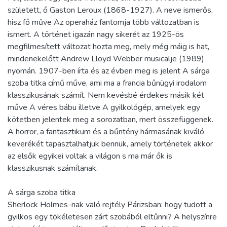
született, ő Gaston Leroux (1868-1927). A neve ismerős,
hisz fő műve Az operaház fantomja több változatban is
ismert. A történet igazán nagy sikerét az 1925-ös
megfilmesített változat hozta meg, mely még máig is hat,
mindenekelőtt Andrew Lloyd Webber musicalje (1989)
nyomán. 1907-ben írta és az évben meg is jelent A sárga
szoba titka című műve, ami ma a francia bűnügyi irodalom
klasszikusának számít. Nem kevésbé érdekes másik két
műve A véres bábu illetve A gyilkológép, amelyek egy
kötetben jelentek meg a sorozatban, mert összefüggenek.
A horror, a fantasztikum és a bűntény hármasának kiváló
keverékét tapasztalhatjuk bennük, amely történetek akkor
az elsők egyikei voltak a világon s ma már ők is
klasszikusnak számítanak.
A sárga szoba titka
Sherlock Holmes-nak való rejtély Párizsban: hogy tudott a
gyilkos egy tökéletesen zárt szobából eltűnni? A helyszínre