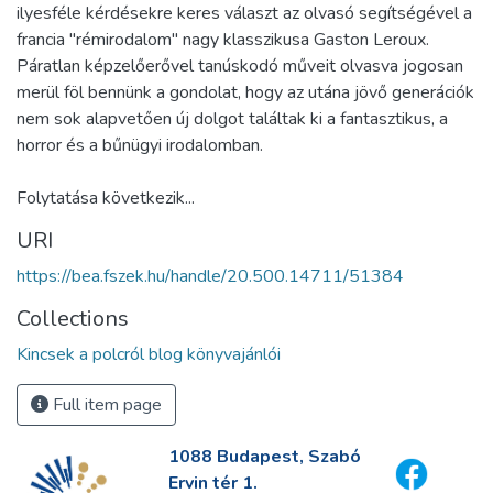
ilyesféle kérdésekre keres választ az olvasó segítségével a
francia "rémirodalom" nagy klasszikusa Gaston Leroux.
Páratlan képzelőerővel tanúskodó műveit olvasva jogosan
merül föl bennünk a gondolat, hogy az utána jövő generációk
nem sok alapvetően új dolgot találtak ki a fantasztikus, a
horror és a bűnügyi irodalomban.
Folytatása következik...
URI
https://bea.fszek.hu/handle/20.500.14711/51384
Collections
Kincsek a polcról blog könyvajánlói
Full item page
1088 Budapest, Szabó
Ervin tér 1.