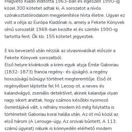
Magvető Kiadó indította 1963-ban és egészen 1990-ig
közel 300 kötetet adtak ki. A sorozatot a nívós
szórakoztatóirodalom megjelenítése hívta életre. Ugyan ez
volt a célja az Európa Kiadónak is, amely a Fekete Könyvek
című sorozatát 1968-ban kezdte el és szintén 1990-ig
tartotta fent. Ők kb. 155 kötetet jegyeztek.
E kis bevezető után nézzük az olvasnivalókat először a
Fekete Könyvek sorozatból:
Első helyre kívánkozik a krimi egyik atyja Émile Gaboriau
(1832-1873) francia regény- és újságíró, a regény
hosszúságú bűnügyi történet megteremtője. Első öt
regényében léptette fel M. Lecoq-ot, a neves és
kalandvágyó, zseniális detektívet, akinek kalandjai olyan
nagy sikert arattak, hogy számos későbbi nyomozó
ősmintájává vált, s néhány modern író még folytatta is
történeteit Gaboriau korai halála után. Az öt mű közül az
első három (A Lerouge-ügy, Az orcivali bűntett, A 113.
számú ügyirat) nálunk is könnyedén elérhető modern