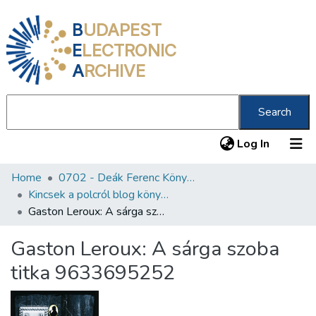
B
UDAPEST
E
LECTRONIC
A
RCHIVE
Search
(current
Log In
Home
0702 - Deák Ferenc Könyvtár
Communities & Collections
Kincsek a polcról blog könyvajánlói
All of DSpace
Gaston Leroux: A sárga szoba titka 9633695252
Statistics
Gaston Leroux: A sárga szoba
About us
titka 9633695252