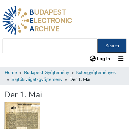
B
UDAPEST
E
LECTRONIC
A
RCHIVE
Search
(current
Log In
Home
Budapest Gyűjtemény
Különgyűjtemények
Communities & Collections
Sajtókivágat-gyűjtemény
Der 1. Mai
All of DSpace
Der 1. Mai
Statistics
About us