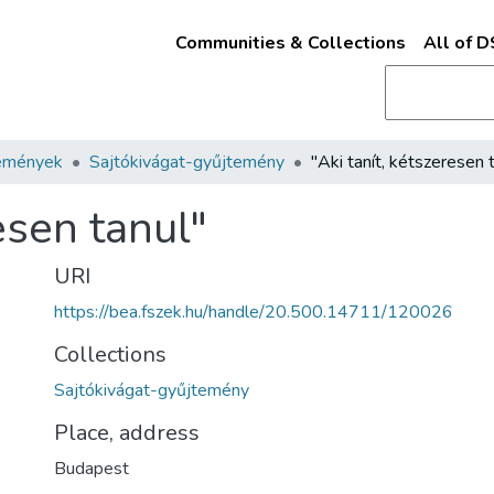
Communities & Collections
All of 
emények
Sajtókivágat-gyűjtemény
"Aki tanít, kétszeresen 
esen tanul"
URI
https://bea.fszek.hu/handle/20.500.14711/120026
Collections
Sajtókivágat-gyűjtemény
Place, address
Budapest