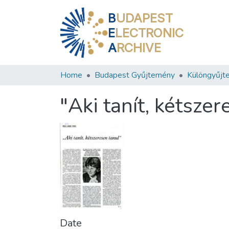
B
UDAPEST
E
LECTRONIC
A
RCHIVE
Home
Budapest Gyűjtemény
Különgyűjt
"Aki tanít, kétszer
Date