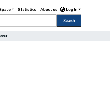
DSpace
Statistics
About us
Log In
Search
tanul"