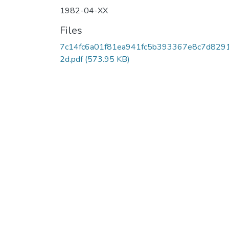
1982-04-XX
Files
7c14fc6a01f81ea941fc5b393367e8c7d829
2d.pdf
(573.95 KB)