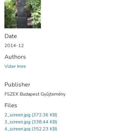
Date
2014-12
Authors
Vizler Imre
Publisher
FSZEK Budapest Gyűjtemény
Files
2_screen.jpg
(372.36 KB)
3_screen.jpg
(338.44 KB)
4_screen.jpg
(352.23 KB)