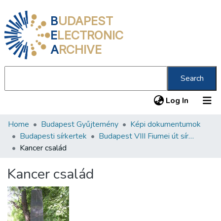
B
UDAPEST
E
LECTRONIC
A
RCHIVE
Search
(current
Log In
Home
Budapest Gyűjtemény
Képi dokumentumok
Communities & Collections
Budapesti sírkertek
Budapest VIII Fiumei út sírkert 1. rész
All of DSpace
Kancer család
Statistics
Kancer család
About us