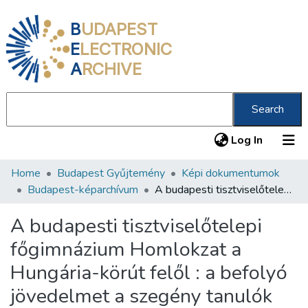
B
UDAPEST
E
LECTRONIC
A
RCHIVE
Search
(current
Log In
Home
Budapest Gyűjtemény
Képi dokumentumok
Communities & Collections
Budapest-képarchívum
A budapesti tisztviselőtelepi főgimnázium Homlokzat a Hungária-körút felől : a befolyó jövedelmet a szegény tanulók segélyezésére fordítjuk
All of DSpace
A budapesti tisztviselőtelepi
Statistics
főgimnázium Homlokzat a
About us
Hungária-körút felől : a befolyó
jövedelmet a szegény tanulók