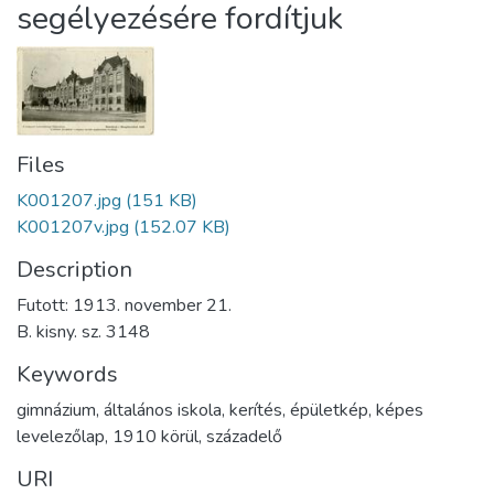
segélyezésére fordítjuk
Files
K001207.jpg
(151 KB)
K001207v.jpg
(152.07 KB)
Description
Futott: 1913. november 21.
B. kisny. sz. 3148
Keywords
gimnázium
,
általános iskola
,
kerítés
,
épületkép
,
képes
levelezőlap
,
1910 körül
,
századelő
URI