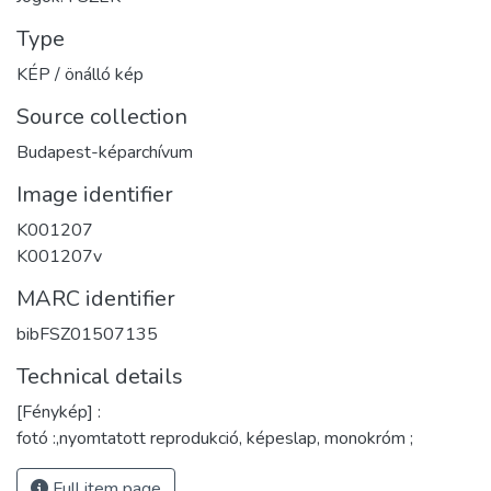
Type
KÉP / önálló kép
Source collection
Budapest-képarchívum
Image identifier
K001207
K001207v
MARC identifier
bibFSZ01507135
Technical details
[Fénykép] :
fotó :,nyomtatott reprodukció, képeslap, monokróm ;
Full item page