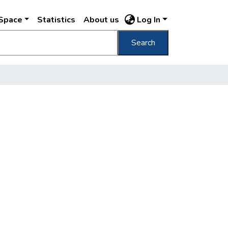
DSpace
Statistics
About us
Log In
Search