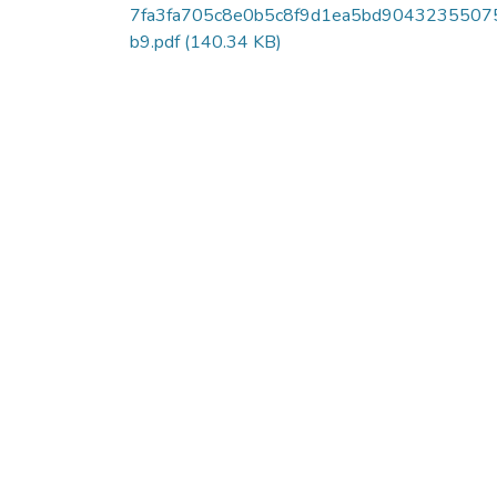
7fa3fa705c8e0b5c8f9d1ea5bd9043235507
b9.pdf
(140.34 KB)