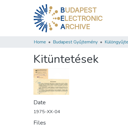
B
UDAPEST
E
LECTRONIC
A
RCHIVE
Home
Budapest Gyűjtemény
Különgyűjt
Kitüntetések
Date
1975-XX-04
Files