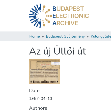
B
UDAPEST
E
LECTRONIC
A
RCHIVE
Home
Budapest Gyűjtemény
Különgyűjt
Az új Üllői út
Date
1957-04-13
Authors