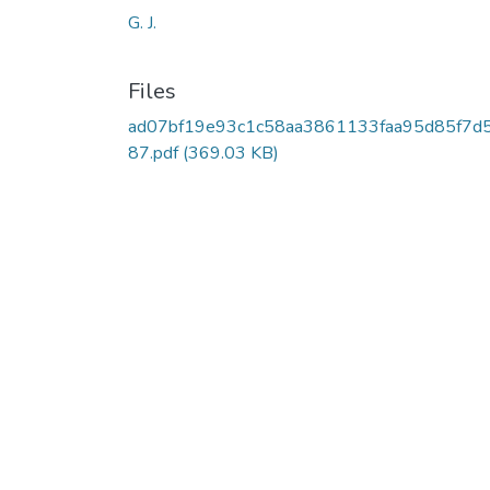
G. J.
Files
ad07bf19e93c1c58aa3861133faa95d85f7d
87.pdf
(369.03 KB)