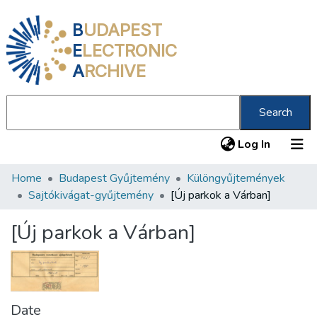
B
UDAPEST
E
LECTRONIC
A
RCHIVE
Search
(current
Log In
Home
Budapest Gyűjtemény
Különgyűjtemények
Communities & Collections
Sajtókivágat-gyűjtemény
[Új parkok a Várban]
All of DSpace
[Új parkok a Várban]
Statistics
About us
Date