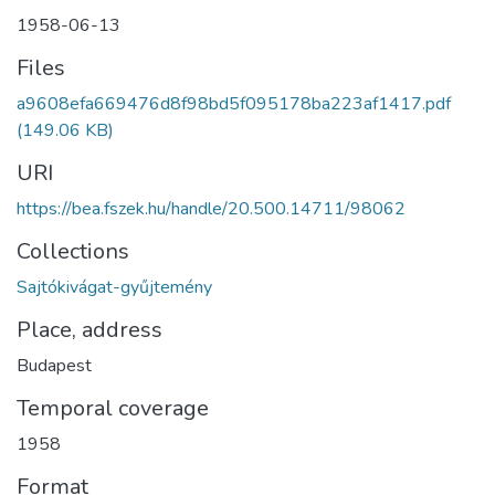
1958-06-13
Files
a9608efa669476d8f98bd5f095178ba223af1417.pdf
(149.06 KB)
URI
https://bea.fszek.hu/handle/20.500.14711/98062
Collections
Sajtókivágat-gyűjtemény
Place, address
Budapest
Temporal coverage
1958
Format