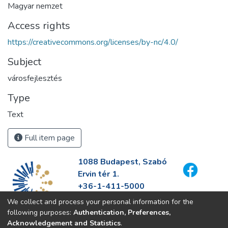
Magyar nemzet
Access rights
https://creativecommons.org/licenses/by-nc/4.0/
Subject
városfejlesztés
Type
Text
Full item page
1088 Budapest, Szabó
Ervin tér 1.
+36-1-411-5000
info@fszek.hu
We collect and process your personal information for the
https://fszek.hu
following purposes:
Authentication, Preferences,
Acknowledgement and Statistics
.