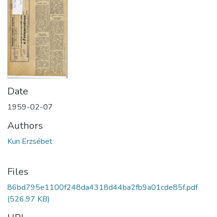
Date
1959-02-07
Authors
Kun Erzsébet
Files
86bd795e1100f248da4318d44ba2fb9a01cde85f.pdf
(526.97 KB)