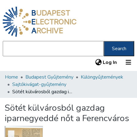
B
UDAPEST
E
LECTRONIC
A
RCHIVE
Search
(current
Log In
Home
Budapest Gyűjtemény
Különgyűjtemények
Communities & Collections
Sajtókivágat-gyűjtemény
All of DSpace
Sötét külvárosból gazdag iparnegyeddé nőt a Ferencváros
Statistics
Sötét külvárosból gazdag
About us
iparnegyeddé nőt a Ferencváros