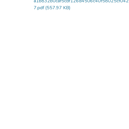
a1b832b0caf5cdf126d4506c40f58025cf042
7.pdf
(557.97 KB)