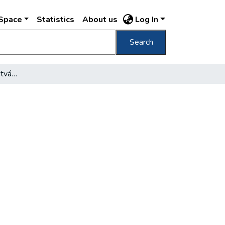
DSpace
Statistics
About us
Log In
Search
[Fákat ültetnek Erzsébetvárosban]