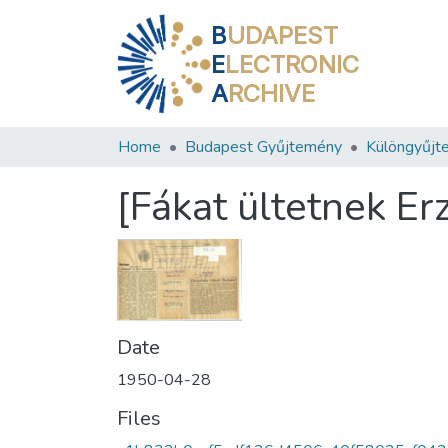
B
UDAPEST
E
LECTRONIC
A
RCHIVE
Home
Budapest Gyűjtemény
Különgyűjt
[Fákat ültetnek E
Date
1950-04-28
Files