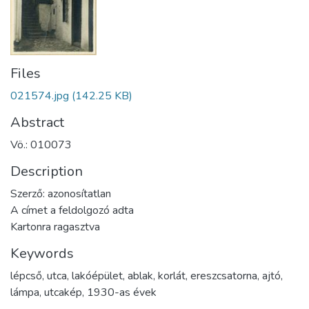
Files
021574.jpg
(142.25 KB)
Abstract
Vö.: 010073
Description
Szerző: azonosítatlan
A címet a feldolgozó adta
Kartonra ragasztva
Keywords
lépcső
,
utca
,
lakóépület
,
ablak
,
korlát
,
ereszcsatorna
,
ajtó
,
lámpa
,
utcakép
,
1930-as évek