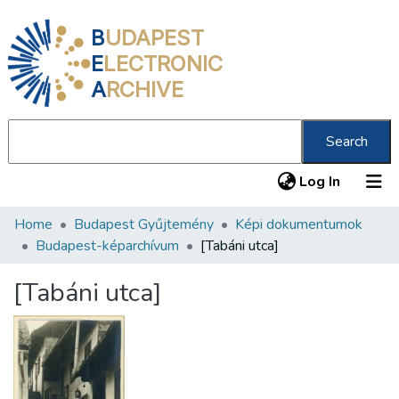
B
UDAPEST
E
LECTRONIC
A
RCHIVE
Search
(current
Log In
Home
Budapest Gyűjtemény
Képi dokumentumok
Communities & Collections
Budapest-képarchívum
[Tabáni utca]
All of DSpace
[Tabáni utca]
Statistics
About us