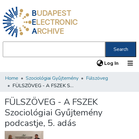
B
UDAPEST
E
LECTRONIC
A
RCHIVE
Search
(current
Log In
Home
Szociológiai Gyűjtemény
Fülszöveg
Communities & Collections
FÜLSZÖVEG - A FSZEK Szociológiai Gyűjtemény podcastje, 5. adás
All of DSpace
FÜLSZÖVEG - A FSZEK
Statistics
Szociológiai Gyűjtemény
About us
podcastje, 5. adás