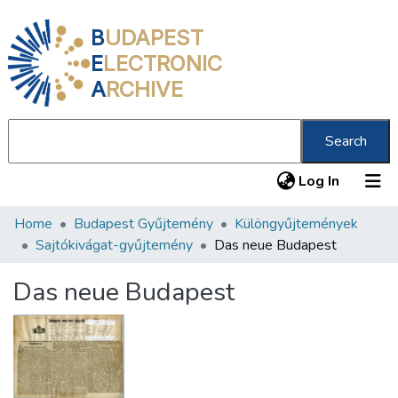
B
UDAPEST
E
LECTRONIC
A
RCHIVE
Search
(current
Log In
Home
Budapest Gyűjtemény
Különgyűjtemények
Communities & Collections
Sajtókivágat-gyűjtemény
Das neue Budapest
All of DSpace
Das neue Budapest
Statistics
About us