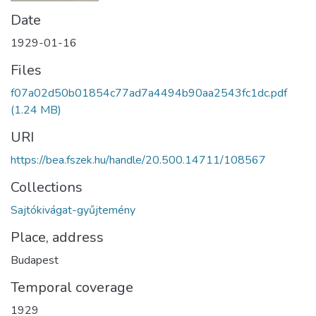
Date
1929-01-16
Files
f07a02d50b01854c77ad7a4494b90aa2543fc1dc.pdf
(1.24 MB)
URI
https://bea.fszek.hu/handle/20.500.14711/108567
Collections
Sajtókivágat-gyűjtemény
Place, address
Budapest
Temporal coverage
1929