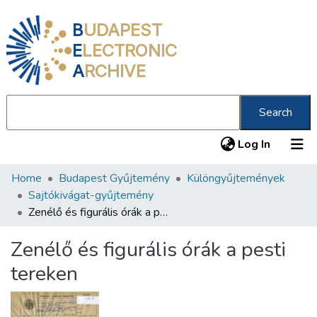
B
UDAPEST
E
LECTRONIC
A
RCHIVE
Search
(current
Log In
Home
Budapest Gyűjtemény
Különgyűjtemények
Communities & Collections
Sajtókivágat-gyűjtemény
All of DSpace
Zenélő és figurális órák a pesti tereken
Statistics
Zenélő és figurális órák a pesti
About us
tereken