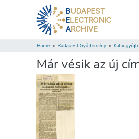
B
UDAPEST
E
LECTRONIC
A
RCHIVE
Home
Budapest Gyűjtemény
Különgyűjt
Már vésik az új cí