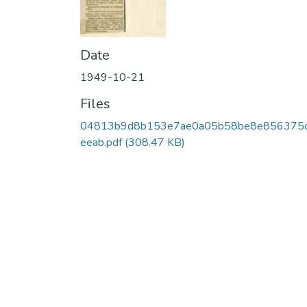
Date
1949-10-21
Files
04813b9d8b153e7ae0a05b58be8e856375
eeab.pdf
(308.47 KB)