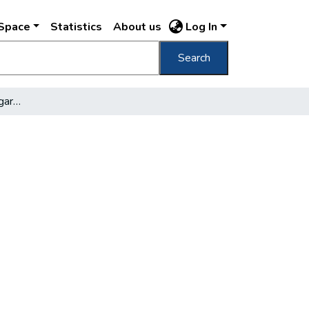
DSpace
Statistics
About us
Log In
Search
Már vésik az új címer sugaras csillagát…