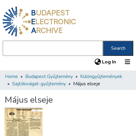
B
UDAPEST
E
LECTRONIC
A
RCHIVE
Search
(current
Log In
Home
Budapest Gyűjtemény
Különgyűjtemények
Communities & Collections
Sajtókivágat-gyűjtemény
Május elseje
All of DSpace
Május elseje
Statistics
About us