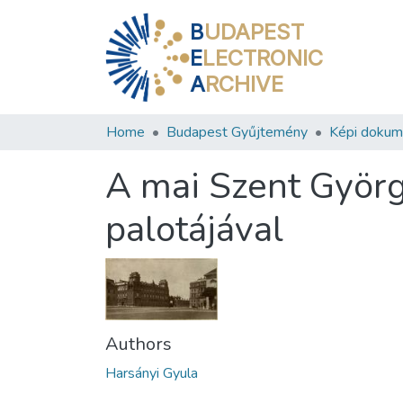
B
UDAPEST
E
LECTRONIC
A
RCHIVE
Home
Budapest Gyűjtemény
Képi doku
A mai Szent György
palotájával
Authors
Harsányi Gyula