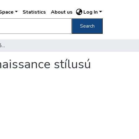
DSpace
Statistics
About us
Log In
Search
A mai Szent György tér, József főherceg renaissance stílusú palotájával
naissance stílusú