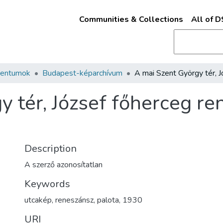
Communities & Collections
All of 
mentumok
Budapest-képarchívum
 tér, József főherceg re
Description
A szerző azonosítatlan
Keywords
utcakép
,
reneszánsz
,
palota
,
1930
URI