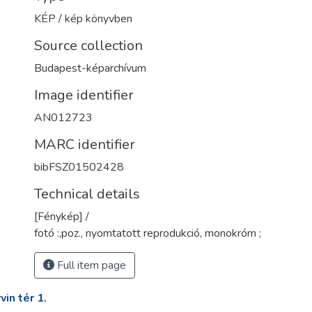
KÉP / kép könyvben
Source collection
Budapest-képarchívum
Image identifier
AN012723
MARC identifier
bibFSZ01502428
Technical details
[Fénykép] /
fotó :,poz., nyomtatott reprodukció, monokróm ;
Full item page
in tér 1.