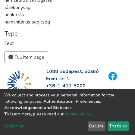
nemzetközi támogatás
jótékonyság
adakozás
humanitárius segítség
Type
Text
Full item page
1088 Budapest, Szabó
Ervin tér 1.
+36-1-411-5000
info@fszek.hu
We collect and process your personal information for the
https://fszek.hu
following purposes:
Authentication, Preferences,
Acknowledgement and Statistics
.
To learn more, please read our
privacy policy
.
Customize
Decline
That's ok