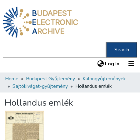
B
UDAPEST
E
LECTRONIC
A
RCHIVE
Search
(current
Log In
Home
Budapest Gyűjtemény
Különgyűjtemények
Communities & Collections
Sajtókivágat-gyűjtemény
Hollandus emlék
All of DSpace
Hollandus emlék
Statistics
About us