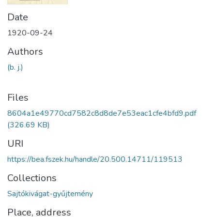
Date
1920-09-24
Authors
(b. j.)
Files
8604a1e49770cd7582c8d8de7e53eac1cfe4bfd9.pdf
(326.69 KB)
URI
https://bea.fszek.hu/handle/20.500.14711/119513
Collections
Sajtókivágat-gyűjtemény
Place, address