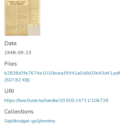
Date
1948-09-23
Files
b2838d3fe7674e1010bcea39941a0c6b03b43d41.pdf
(507.82 KB)
URI
https://bea.fszek.hu/handle/20.500.14711/106728
Collections
Sajtókivágat-gyűjtemény