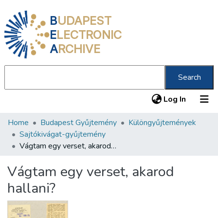
B
UDAPEST
E
LECTRONIC
A
RCHIVE
Search
(current
Log In
Home
Budapest Gyűjtemény
Különgyűjtemények
Communities & Collections
Sajtókivágat-gyűjtemény
All of DSpace
Vágtam egy verset, akarod hallani?
Statistics
Vágtam egy verset, akarod
About us
hallani?