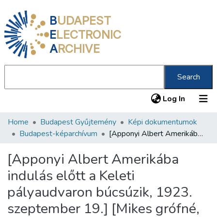
B
UDAPEST
E
LECTRONIC
A
RCHIVE
Search
(current
Log In
Home
Budapest Gyűjtemény
Képi dokumentumok
Communities & Collections
Budapest-képarchívum
[Apponyi Albert Amerikába indulás előtt a Keleti pályaudvaron búcsúzik, 1923. szeptember 19.] [Mikes grófné, báró Bornemissza és mások búcsúztatják]
All of DSpace
[Apponyi Albert Amerikába
Statistics
indulás előtt a Keleti
About us
pályaudvaron búcsúzik, 1923.
szeptember 19.] [Mikes grófné,