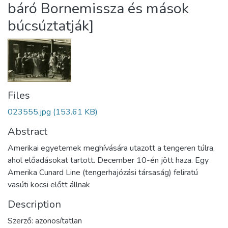
báró Bornemissza és mások
búcsúztatják]
Files
023555.jpg
(153.61 KB)
Abstract
Amerikai egyetemek meghívására utazott a tengeren túlra,
ahol előadásokat tartott. December 10-én jött haza. Egy
Amerika Cunard Line (tengerhajózási társaság) feliratú
vasúti kocsi előtt állnak
Description
Szerző: azonosítatlan