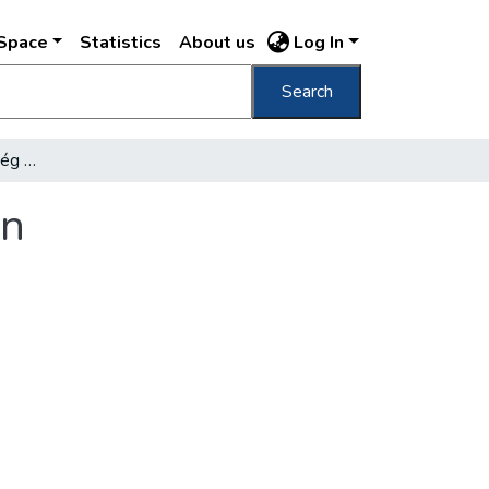
DSpace
Statistics
About us
Log In
Search
A régi jó Pest a rendőrség régi jelentéseiben
en