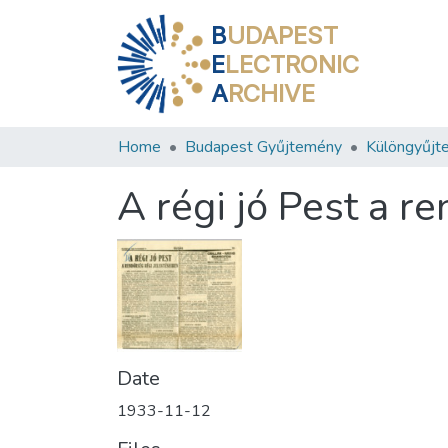
B
UDAPEST
E
LECTRONIC
A
RCHIVE
Home
Budapest Gyűjtemény
Különgyűjt
A régi jó Pest a r
Date
1933-11-12