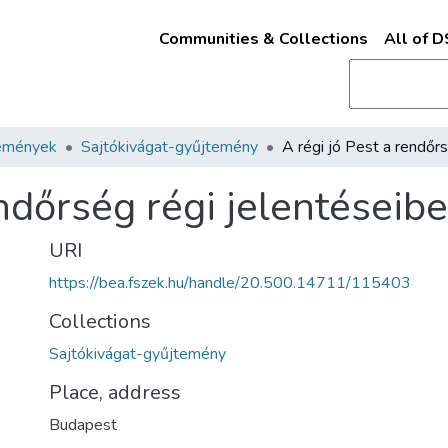
Communities & Collections
All of 
emények
Sajtókivágat-gyűjtemény
endőrség régi jelentéseib
URI
https://bea.fszek.hu/handle/20.500.14711/115403
Collections
Sajtókivágat-gyűjtemény
Place, address
Budapest