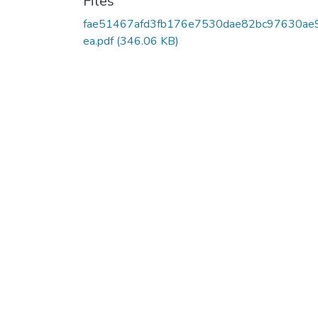
Files
fae51467afd3fb176e7530dae82bc97630ae
ea.pdf
(346.06 KB)