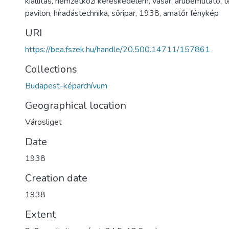
kiállítás
,
nemzetközi kereskedelem
,
vásár
,
árubemutató
,
t
pavilon
,
híradástechnika
,
söripar
,
1938
,
amatőr fénykép
URI
https://bea.fszek.hu/handle/20.500.14711/157861
Collections
Budapest-képarchívum
Geographical location
Városliget
Date
1938
Creation date
1938
Extent