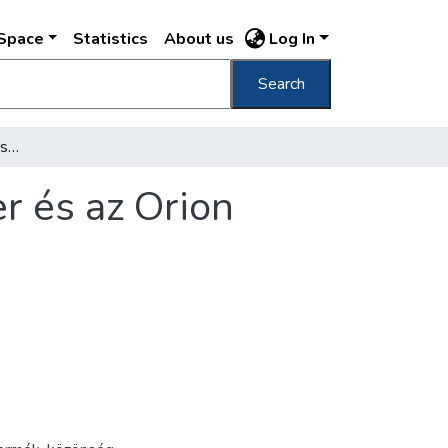
DSpace
Statistics
About us
Log In
Search
[Nemzetközi vásár a Városligetben, a Dreher és az Orion cégek pavilonjainak részletei, 1938]
r és az Orion