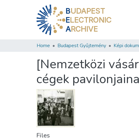
B
UDAPEST
E
LECTRONIC
A
RCHIVE
Home
Budapest Gyűjtemény
Képi doku
[Nemzetközi vásár
cégek pavilonjaina
Files