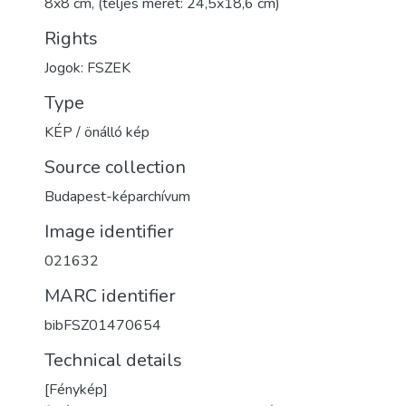
8x8 cm, (teljes méret: 24,5x18,6 cm)
Rights
Jogok: FSZEK
Type
KÉP / önálló kép
Source collection
Budapest-képarchívum
Image identifier
021632
MARC identifier
bibFSZ01470654
Technical details
[Fénykép]