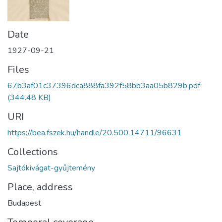
Date
1927-09-21
Files
67b3af01c37396dca888fa392f58bb3aa05b829b.pdf
(344.48 KB)
URI
https://bea.fszek.hu/handle/20.500.14711/96631
Collections
Sajtókivágat-gyűjtemény
Place, address
Budapest