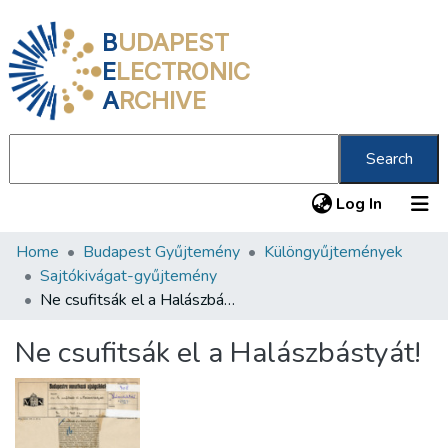
B
UDAPEST
E
LECTRONIC
A
RCHIVE
Search
(current
Log In
Home
Budapest Gyűjtemény
Különgyűjtemények
Communities & Collections
Sajtókivágat-gyűjtemény
All of DSpace
Ne csufitsák el a Halászbástyát!
Statistics
Ne csufitsák el a Halászbástyát!
About us