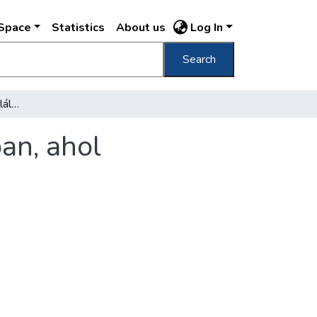
DSpace
Statistics
About us
Log In
Search
A Nemzeti Muzeum jubiláló hirlaposztályában, ahol hatvanezer kötet ujságot őriznek
an, ahol