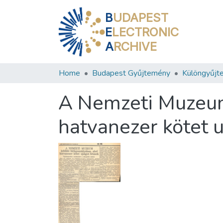
B
UDAPEST
E
LECTRONIC
A
RCHIVE
Home
Budapest Gyűjtemény
Különgyűjt
A Nemzeti Muzeum 
hatvanezer kötet u