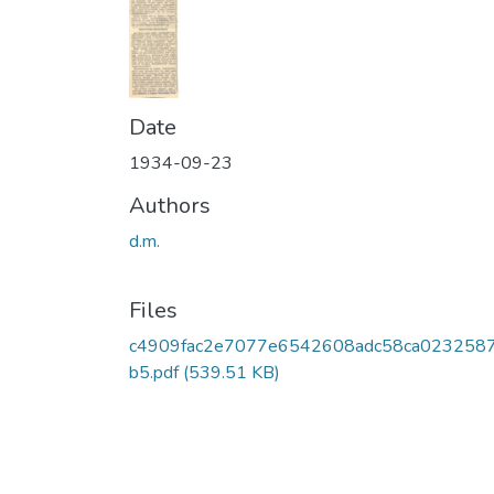
Date
1934-09-23
Authors
d.m.
Files
c4909fac2e7077e6542608adc58ca023258
b5.pdf
(539.51 KB)