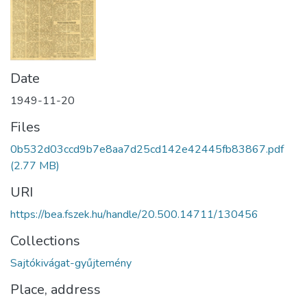
Date
1949-11-20
Files
0b532d03ccd9b7e8aa7d25cd142e42445fb83867.pdf
(2.77 MB)
URI
https://bea.fszek.hu/handle/20.500.14711/130456
Collections
Sajtókivágat-gyűjtemény
Place, address