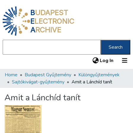
B
UDAPEST
E
LECTRONIC
A
RCHIVE
Search
(current
Log In
Home
Budapest Gyűjtemény
Különgyűjtemények
Communities & Collections
Sajtókivágat-gyűjtemény
Amit a Lánchíd tanít
All of DSpace
Amit a Lánchíd tanít
Statistics
About us