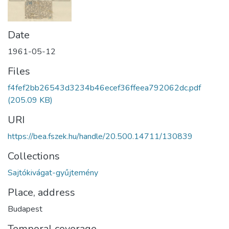
Date
1961-05-12
Files
f4fef2bb26543d3234b46ecef36ffeea792062dc.pdf
(205.09 KB)
URI
https://bea.fszek.hu/handle/20.500.14711/130839
Collections
Sajtókivágat-gyűjtemény
Place, address
Budapest
Temporal coverage