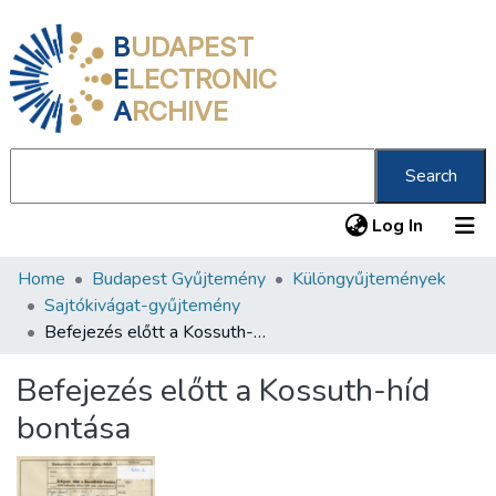
B
UDAPEST
E
LECTRONIC
A
RCHIVE
Search
(current
Log In
Home
Budapest Gyűjtemény
Különgyűjtemények
Communities & Collections
Sajtókivágat-gyűjtemény
All of DSpace
Befejezés előtt a Kossuth-híd bontása
Statistics
Befejezés előtt a Kossuth-híd
About us
bontása