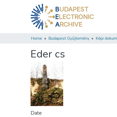
B
UDAPEST
E
LECTRONIC
A
RCHIVE
Home
Budapest Gyűjtemény
Képi doku
Eder cs
Date