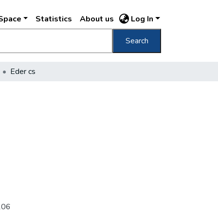
DSpace
Statistics
About us
Log In
Search
Eder cs
b206