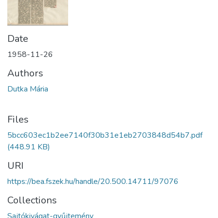
Date
1958-11-26
Authors
Dutka Mária
Files
5bcc603ec1b2ee7140f30b31e1eb2703848d54b7.pdf
(448.91 KB)
URI
https://bea.fszek.hu/handle/20.500.14711/97076
Collections
Sajtókivágat-gyűjtemény