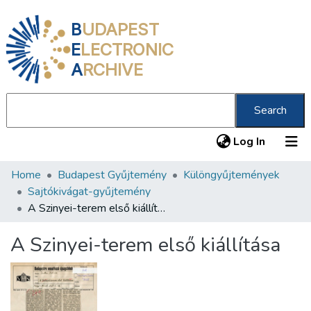
B
UDAPEST
E
LECTRONIC
A
RCHIVE
Search
(current
Log In
Home
Budapest Gyűjtemény
Különgyűjtemények
Communities & Collections
Sajtókivágat-gyűjtemény
All of DSpace
A Szinyei-terem első kiállítása
Statistics
A Szinyei-terem első kiállítása
About us