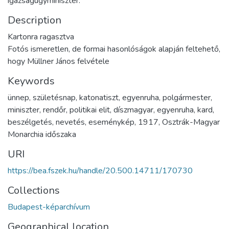
igazságügyminiszter.
Description
Kartonra ragasztva
Fotós ismeretlen, de formai hasonlóságok alapján feltehető,
hogy Müllner János felvétele
Keywords
ünnep
,
születésnap
,
katonatiszt
,
egyenruha
,
polgármester
,
miniszter
,
rendőr
,
politikai elit
,
díszmagyar
,
egyenruha
,
kard
,
beszélgetés
,
nevetés
,
eseménykép
,
1917
,
Osztrák-Magyar
Monarchia időszaka
URI
https://bea.fszek.hu/handle/20.500.14711/170730
Collections
Budapest-képarchívum
Geographical location