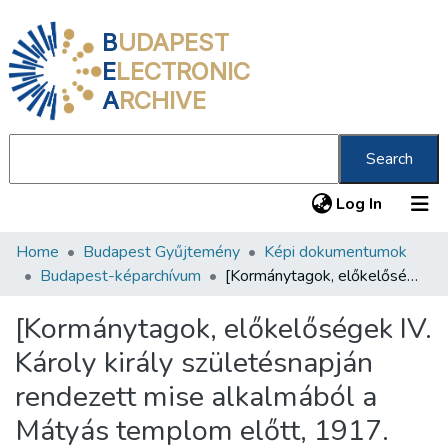
B
UDAPEST
E
LECTRONIC
A
RCHIVE
Search
(current
Log In
Home
Budapest Gyűjtemény
Képi dokumentumok
Communities & Collections
Budapest-képarchívum
[Kormánytagok, előkelőségek IV. Károly király születésnapján rendezett mise alkalmából a Mátyás templom előtt, 1917. augusztus 17.]
All of DSpace
[Kormánytagok, előkelőségek IV.
Statistics
Károly király születésnapján
About us
rendezett mise alkalmából a
Mátyás templom előtt, 1917.