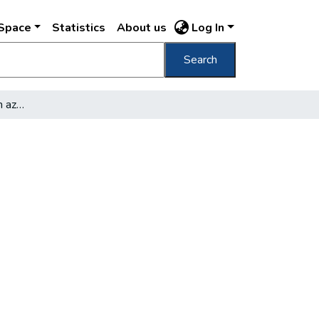
DSpace
Statistics
About us
Log In
Search
Földalatti római múzeum az Eskü-téren