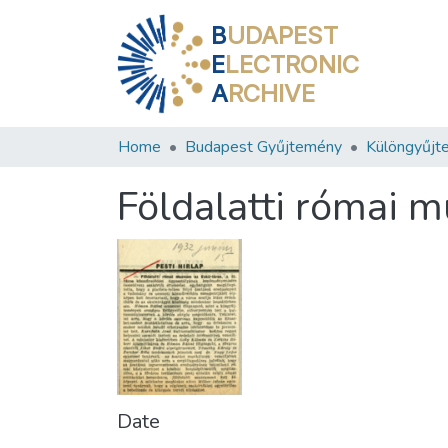
B
UDAPEST
E
LECTRONIC
A
RCHIVE
Home
Budapest Gyűjtemény
Különgyűjt
Földalatti római 
Date