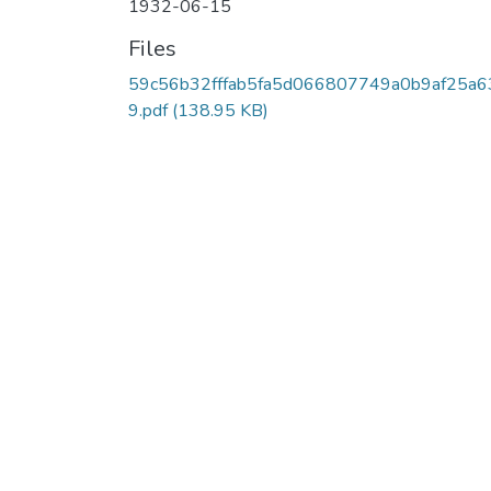
1932-06-15
Files
59c56b32fffab5fa5d066807749a0b9af25a6
9.pdf
(138.95 KB)