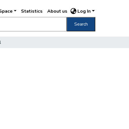
DSpace
Statistics
About us
Log In
Search
l