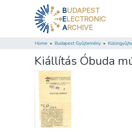
B
UDAPEST
E
LECTRONIC
A
RCHIVE
Home
Budapest Gyűjtemény
Különgyűjt
Kiállítás Óbuda mú