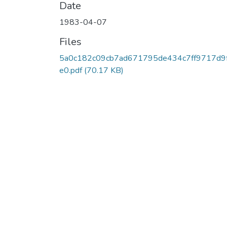
Date
1983-04-07
Files
5a0c182c09cb7ad671795de434c7ff9717d9
e0.pdf
(70.17 KB)