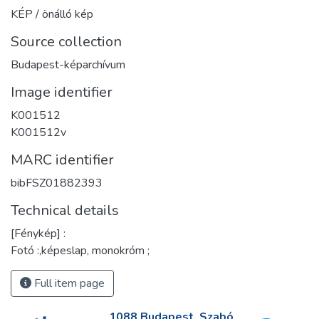
KÉP / önálló kép
Source collection
Budapest-képarchívum
Image identifier
K001512
K001512v
MARC identifier
bibFSZ01882393
Technical details
[Fénykép] :
Fotó :,képeslap, monokróm ;
Full item page
1088 Budapest, Szabó