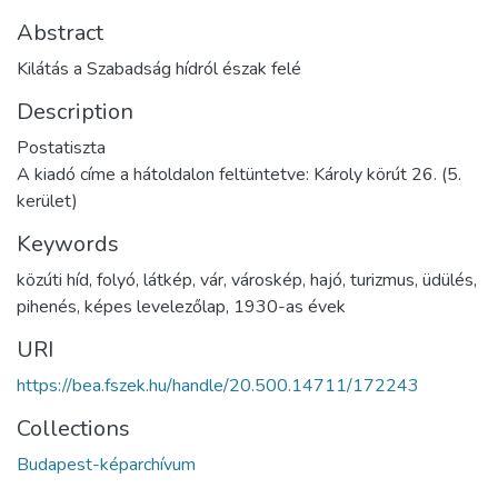
Abstract
Kilátás a Szabadság hídról észak felé
Description
Postatiszta
A kiadó címe a hátoldalon feltüntetve: Károly körút 26. (5.
kerület)
Keywords
közúti híd
,
folyó
,
látkép
,
vár
,
városkép
,
hajó
,
turizmus
,
üdülés
,
pihenés
,
képes levelezőlap
,
1930-as évek
URI
https://bea.fszek.hu/handle/20.500.14711/172243
Collections
Budapest-képarchívum