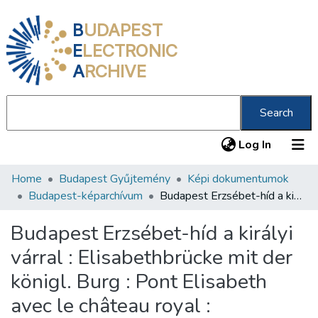
B
UDAPEST
E
LECTRONIC
A
RCHIVE
Search
(current
Log In
Home
Budapest Gyűjtemény
Képi dokumentumok
Communities & Collections
Budapest-képarchívum
Budapest Erzsébet-híd a királyi várral : Elisabethbrücke mit der königl. Burg : Pont Elisabeth avec le château royal : Elisabeth-Bridge with Royal Palace : Ponto "Elisabeta" kun la reĝa palaco /
All of DSpace
Budapest Erzsébet-híd a királyi
Statistics
várral : Elisabethbrücke mit der
About us
königl. Burg : Pont Elisabeth
avec le château royal :