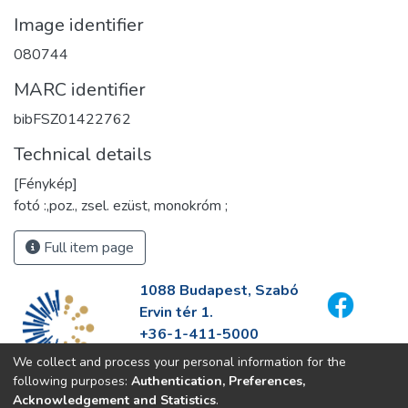
Image identifier
080744
MARC identifier
bibFSZ01422762
Technical details
[Fénykép]
fotó :,poz., zsel. ezüst, monokróm ;
Full item page
1088 Budapest, Szabó
Ervin tér 1.
+36-1-411-5000
info@fszek.hu
We collect and process your personal information for the
https://fszek.hu
following purposes:
Authentication, Preferences,
Acknowledgement and Statistics
.