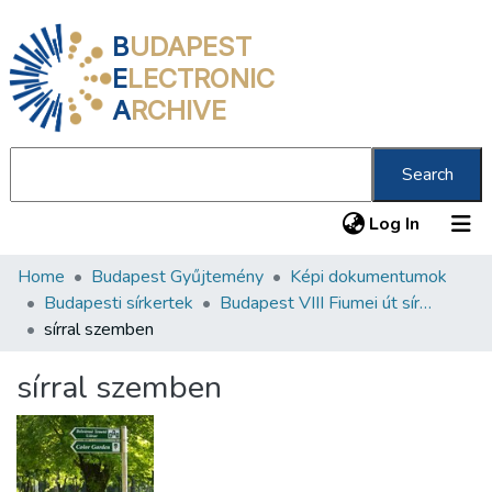
B
UDAPEST
E
LECTRONIC
A
RCHIVE
Search
(current
Log In
Home
Budapest Gyűjtemény
Képi dokumentumok
Communities & Collections
Budapesti sírkertek
Budapest VIII Fiumei út sírkert 3. rész
All of DSpace
sírral szemben
Statistics
sírral szemben
About us