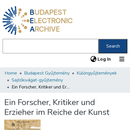
B
UDAPEST
E
LECTRONIC
A
RCHIVE
Search
(current
Log In
Home
Budapest Gyűjtemény
Különgyűjtemények
Communities & Collections
Sajtókivágat-gyűjtemény
All of DSpace
Ein Forscher, Kritiker und Erzieher im Reiche der Kunst
Statistics
Ein Forscher, Kritiker und
About us
Erzieher im Reiche der Kunst