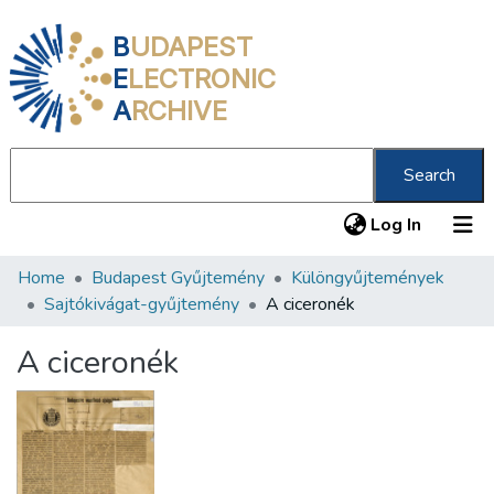
B
UDAPEST
E
LECTRONIC
A
RCHIVE
Search
(current
Log In
Home
Budapest Gyűjtemény
Különgyűjtemények
Communities & Collections
Sajtókivágat-gyűjtemény
A ciceronék
All of DSpace
A ciceronék
Statistics
About us