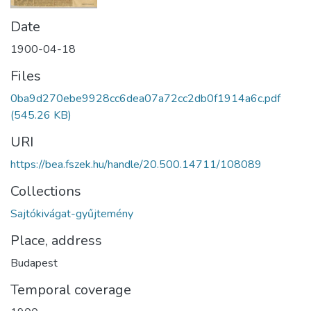
Date
1900-04-18
Files
0ba9d270ebe9928cc6dea07a72cc2db0f1914a6c.pdf
(545.26 KB)
URI
https://bea.fszek.hu/handle/20.500.14711/108089
Collections
Sajtókivágat-gyűjtemény
Place, address
Budapest
Temporal coverage