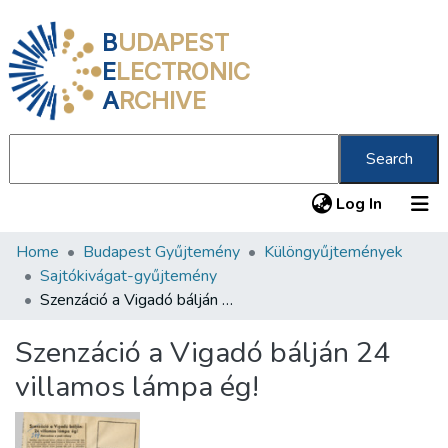
B
UDAPEST
E
LECTRONIC
A
RCHIVE
Search
(current
Log In
Home
Budapest Gyűjtemény
Különgyűjtemények
Communities & Collections
Sajtókivágat-gyűjtemény
All of DSpace
Szenzáció a Vigadó bálján 24 villamos lámpa ég!
Statistics
Szenzáció a Vigadó bálján 24
About us
villamos lámpa ég!