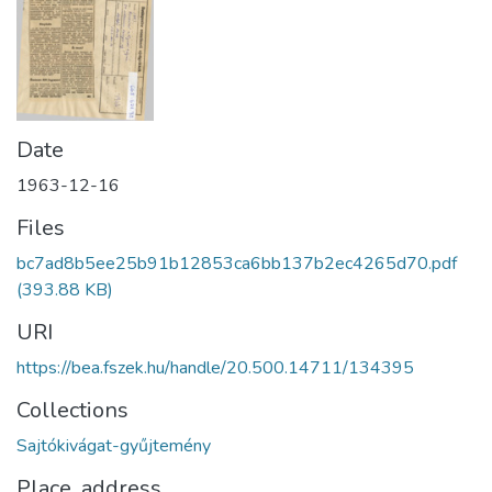
Date
1963-12-16
Files
bc7ad8b5ee25b91b12853ca6bb137b2ec4265d70.pdf
(393.88 KB)
URI
https://bea.fszek.hu/handle/20.500.14711/134395
Collections
Sajtókivágat-gyűjtemény
Place, address