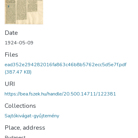
Date
1924-05-09
Files
ead352e294282016fa863c46b8b5762ecc5d5e7f.pdf
(387.47 KB)
URI
https://bea.fszek.hu/handle/20.500.14711/122381
Collections
Sajtókivágat-gyűjtemény
Place, address
Budapest