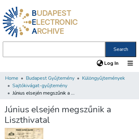
B
UDAPEST
E
LECTRONIC
A
RCHIVE
Search
(current
Log In
Home
Budapest Gyűjtemény
Különgyűjtemények
Communities & Collections
Sajtókivágat-gyűjtemény
All of DSpace
Június elsején megszűnik a Liszthivatal
Statistics
Június elsején megszűnik a
About us
Liszthivatal