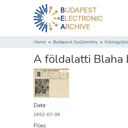
B
UDAPEST
E
LECTRONIC
A
RCHIVE
Home
Budapest Gyűjtemény
Különgyűjt
A földalatti Blaha
Date
1952-07-09
Files