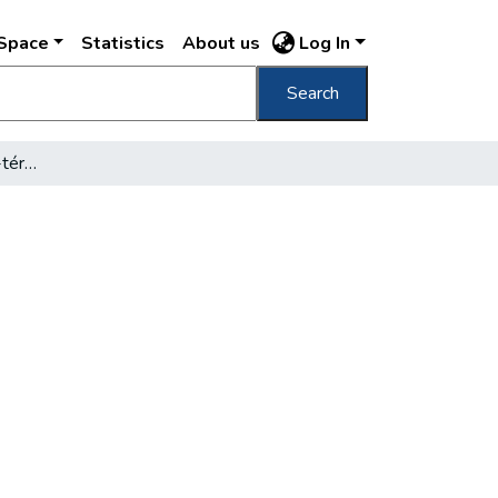
DSpace
Statistics
About us
Log In
Search
A földalatti Blaha Lujza-téri építkezésén