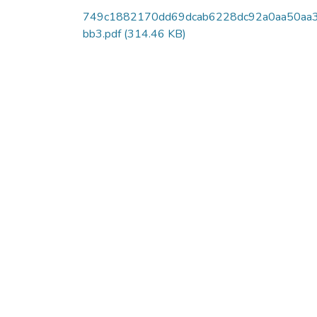
749c1882170dd69dcab6228dc92a0aa50aa
bb3.pdf
(314.46 KB)