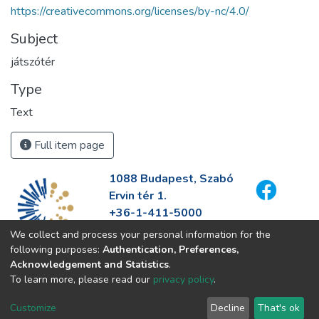
https://creativecommons.org/licenses/by-nc/4.0/
Subject
játszótér
Type
Text
Full item page
1088 Budapest, Szabó
Ervin tér 1.
+36-1-411-5000
info@fszek.hu
We collect and process your personal information for the
https://fszek.hu
following purposes:
Authentication, Preferences,
Acknowledgement and Statistics
.
To learn more, please read our
privacy policy
.
Customize
Decline
That's ok