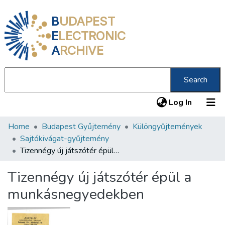
B
UDAPEST
E
LECTRONIC
A
RCHIVE
Search
(current
Log In
Home
Budapest Gyűjtemény
Különgyűjtemények
Communities & Collections
Sajtókivágat-gyűjtemény
All of DSpace
Tizennégy új játszótér épül a munkásnegyedekben
Statistics
Tizennégy új játszótér épül a
About us
munkásnegyedekben