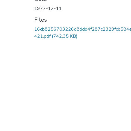
1977-12-11
Files
16cb8256703226d8ddd4f287c2329fcb584
421.pdf
(742.35 KB)