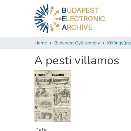
B
UDAPEST
E
LECTRONIC
A
RCHIVE
Home
Budapest Gyűjtemény
Különgyűjt
A pesti villamos
Date