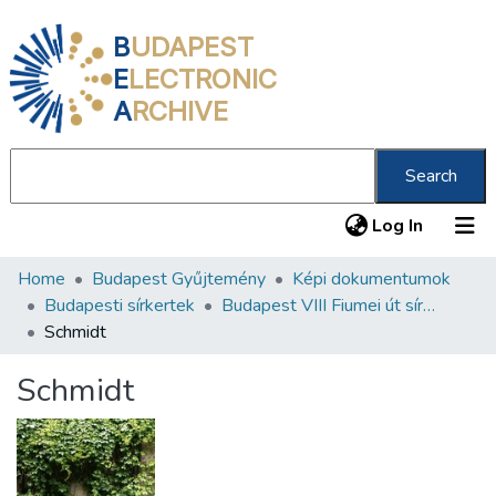
B
UDAPEST
E
LECTRONIC
A
RCHIVE
Search
(current
Log In
Home
Budapest Gyűjtemény
Képi dokumentumok
Communities & Collections
Budapesti sírkertek
Budapest VIII Fiumei út sírkert 3. rész
All of DSpace
Schmidt
Statistics
Schmidt
About us