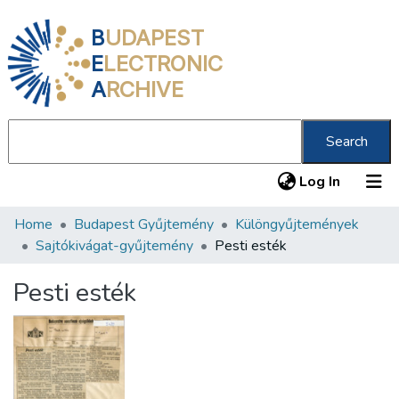
B
UDAPEST
E
LECTRONIC
A
RCHIVE
Search
(current
Log In
Home
Budapest Gyűjtemény
Különgyűjtemények
Communities & Collections
Sajtókivágat-gyűjtemény
Pesti esték
All of DSpace
Pesti esték
Statistics
About us