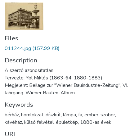
Files
011244.jpg
(157.99 KB)
Description
A szerző azonosítatlan
Tervezte: Ybl Miklós (1863-64, 1880-1883)
Megjelent: Beilage zur "Wiener Bauindustrie-Zeitung", VI.
Jahrgang. Wiener Bauten-Album
Keywords
bérház
,
homlokzat
,
díszkút
,
lámpa
,
fa
,
ember
,
szobor
,
kávéház
,
külső felvétel
,
épületkép
,
1880-as évek
URI