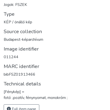
Jogok: FSZEK
Type
KÉP / önálló kép
Source collection
Budapest-képarchívum
Image identifier
011244
MARC identifier
bibFSZ01913466
Technical details
[Fénykép] =
fotó :,pozitív, fénynyomat, monokróm ;
Full item page