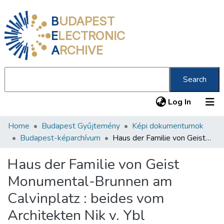
B
UDAPEST
E
LECTRONIC
A
RCHIVE
Search
(current
Log In
Home
Budapest Gyűjtemény
Képi dokumentumok
Communities & Collections
Budapest-képarchívum
Haus der Familie von Geist Monumental-Brunnen am Calvinplatz : beides vom Architekten Nik v. Ybl
All of DSpace
Haus der Familie von Geist
Statistics
Monumental-Brunnen am
About us
Calvinplatz : beides vom
Architekten Nik v. Ybl