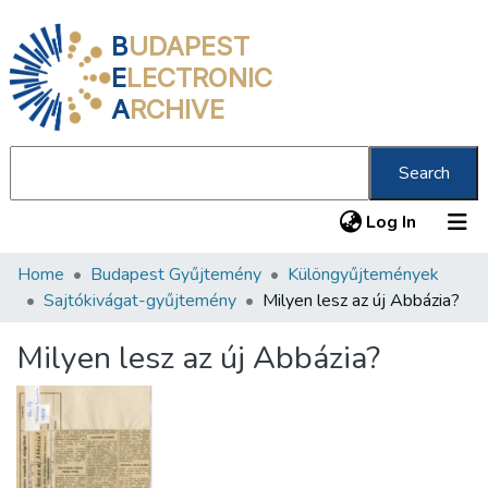
B
UDAPEST
E
LECTRONIC
A
RCHIVE
Search
(current
Log In
Home
Budapest Gyűjtemény
Különgyűjtemények
Communities & Collections
Sajtókivágat-gyűjtemény
Milyen lesz az új Abbázia?
All of DSpace
Milyen lesz az új Abbázia?
Statistics
About us