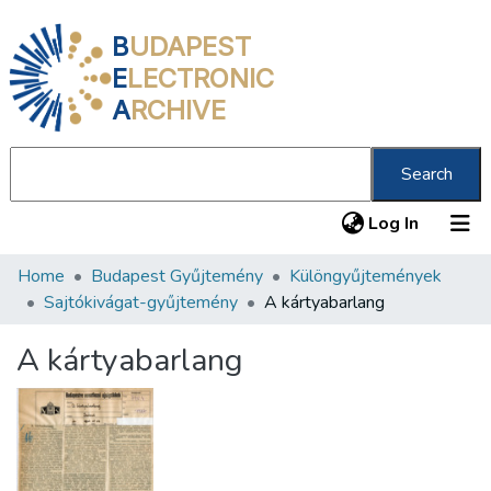
B
UDAPEST
E
LECTRONIC
A
RCHIVE
Search
(current
Log In
Home
Budapest Gyűjtemény
Különgyűjtemények
Communities & Collections
Sajtókivágat-gyűjtemény
A kártyabarlang
All of DSpace
A kártyabarlang
Statistics
About us